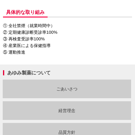
具体的な取り組み
① 全社禁煙（就業時間中）
② 定期健康診断受診率100%
③ 再検査受診率100%
④ 産業医による保健指導
⑤ 運動推進
あゆみ製薬について
ごあいさつ
経営理念
品質方針