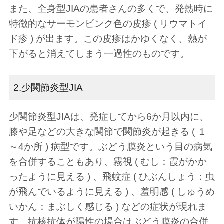
また、全身型JIAの患者さんの多くで、発熱時に
特徴的なサーモンピンク色の皮疹 ( リウマトイ
ド疹 ) が出ます。この皮疹はかゆくなく、熱が
下がると消えてしまう一過性のものです。
2.少関節炎型JIA
少関節炎型JIAは、発症してから6か月以内に、
膝や足などの大きな関節で関節炎が起きる ( １
～4か所 ) 病型です。ぶどう膜炎という目の病気
を合併することもあり、霧視 ( むし：霞がかか
ったように見える ) 、飛蚊症 ( ひぶんしょう：虫
が飛んでいるように見える ) 、羞明感 ( しゅうめ
いかん：まぶしく感じる ) などの症状が現れま
す。抗核抗体が陽性の場合はぶどう膜炎の合併