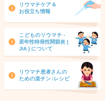
リウマチケア＆
お役立ち
情報
こどものリウマチ -
若年性特発性関節炎 (
JIA ) について
リウマチ患者さんの
ための楽チン♪レシピ