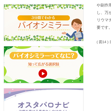
や副作
し、万
リウマ
要です
( 図14