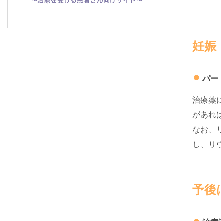
妊娠
パー
治療薬
があれ
なお、
し、リ
予後