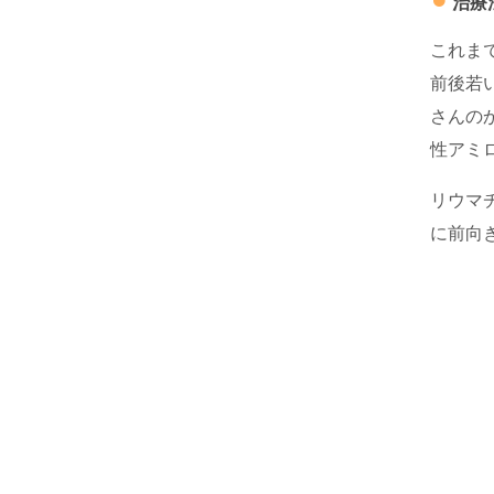
治療
これま
前後若
さんの
性アミ
リウマ
に前向